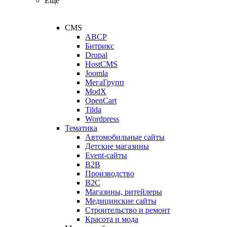
Ещё
CMS
ABCP
Битрикс
Drupal
HostCMS
Joomla
МегаГрупп
ModX
OpenCart
Tilda
Wordpress
Тематика
Автомобильные сайты
Детские магазины
Event-сайты
B2B
Производство
B2C
Магазины, ритейлеры
Медицинские сайты
Строительство и ремонт
Красота и мода