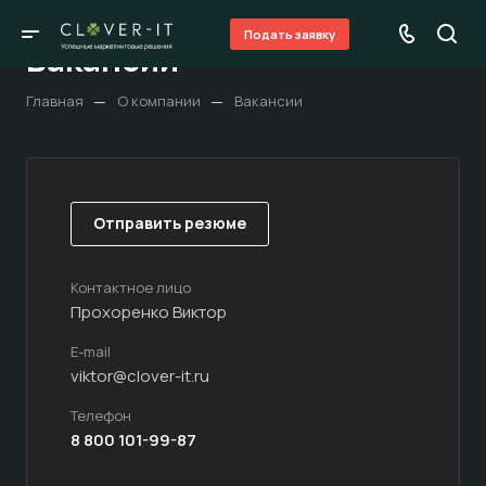
Подать заявку
Вакансии
—
—
Главная
О компании
Вакансии
Отправить резюме
Контактное лицо
Прохоренко Виктор
E-mail
viktor@clover-it.ru
Телефон
8 800 101-99-87