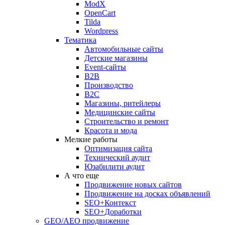
ModX
OpenCart
Tilda
Wordpress
Тематика
Автомобильные сайты
Детские магазины
Event-сайты
B2B
Производство
B2C
Магазины, ритейлеры
Медицинские сайты
Строительство и ремонт
Красота и мода
Мелкие работы
Оптимизация сайта
Технический аудит
Юзабилити аудит
А что еще
Продвижение новых сайтов
Продвижение на досках объявлений
SEO+Контекст
SEO+Доработки
GEO/AEO продвижение