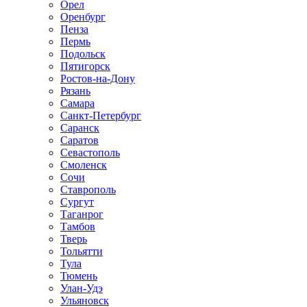
Орел
Оренбург
Пенза
Пермь
Подольск
Пятигорск
Ростов-на-Дону
Рязань
Самара
Санкт-Петербург
Саранск
Саратов
Севастополь
Смоленск
Сочи
Ставрополь
Сургут
Таганрог
Тамбов
Тверь
Тольятти
Тула
Тюмень
Улан-Удэ
Ульяновск