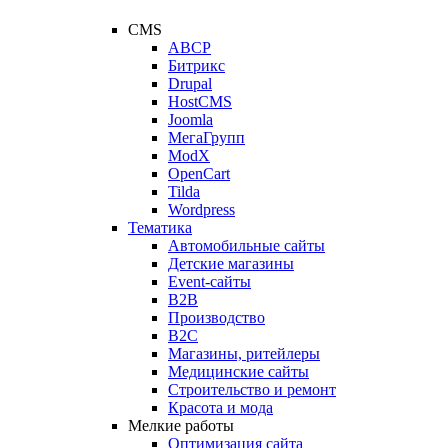
CMS
ABCP
Битрикс
Drupal
HostCMS
Joomla
МегаГрупп
ModX
OpenCart
Tilda
Wordpress
Тематика
Автомобильные сайты
Детские магазины
Event-сайты
B2B
Производство
B2C
Магазины, ритейлеры
Медицинские сайты
Строительство и ремонт
Красота и мода
Мелкие работы
Оптимизация сайта