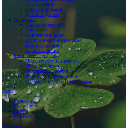
UI‑UX дизайн
Прототипирование
Дизайн под ключ
Аналитика
Анализ конверсии
Анализ ЦА
Комплексный аудит
Аудит контекстной рекламы
Технический аудит
Аудит юзабилити
Комплексные услуги
SEO и контекстная реклама
SEO и доработки
Контекст и доработки
Разработка и продвижение
Разработка и контекстная реклама
Цены
Маркетинг
Специалисты
Дизайн
Разработка
Отзывы