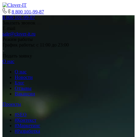
8 800 101-99-87
8 800 101-99-87
Заказать звонок
E-mail
sale@clover-it.ru
Режим работы
График работы: с 11:00 до 23:00
Подать заявку
О нас
О нас
Новости
Блог
Отзывы
Вакансии
Проекты
#SEO
#Контекст
#Маркетинг
#Разработка