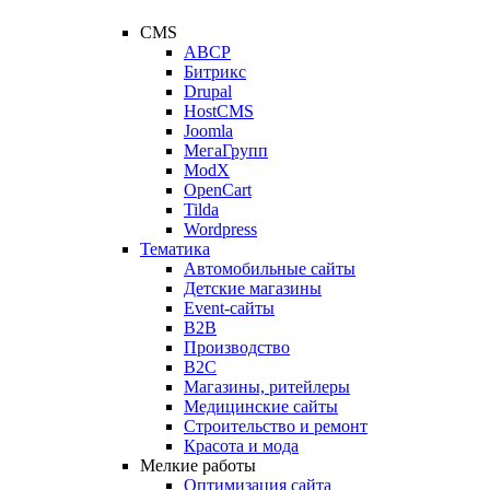
CMS
ABCP
Битрикс
Drupal
HostCMS
Joomla
МегаГрупп
ModX
OpenCart
Tilda
Wordpress
Тематика
Автомобильные сайты
Детские магазины
Event-сайты
B2B
Производство
B2C
Магазины, ритейлеры
Медицинские сайты
Строительство и ремонт
Красота и мода
Мелкие работы
Оптимизация сайта