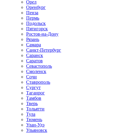
Орел
Оренбург
Пенза
Пермь
Подольск
Пятигорск
Ростов-на-Дону
Рязань
Самара
Санкт-Петербург
Саранск
Саратов
Севастополь
Смоленск
Сочи
Ставрополь
Сургут
Таганрог
Тамбов
Тверь
Тольятти
Тула
Тюмень
Улан-Удэ
Ульяновск