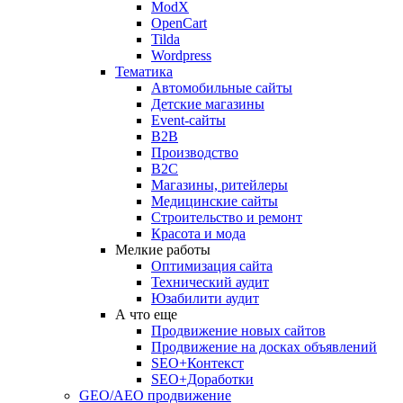
ModX
OpenCart
Tilda
Wordpress
Тематика
Автомобильные сайты
Детские магазины
Event-сайты
B2B
Производство
B2C
Магазины, ритейлеры
Медицинские сайты
Строительство и ремонт
Красота и мода
Мелкие работы
Оптимизация сайта
Технический аудит
Юзабилити аудит
А что еще
Продвижение новых сайтов
Продвижение на досках объявлений
SEO+Контекст
SEO+Доработки
GEO/AEO продвижение