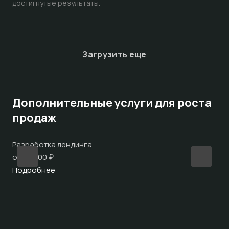
достигнутые результаты.
Загрузить еще
Дополнительные услуги для роста
продаж
Разработка лендинга
Ра
от 40.000 ₽
от 
Подробнее
По