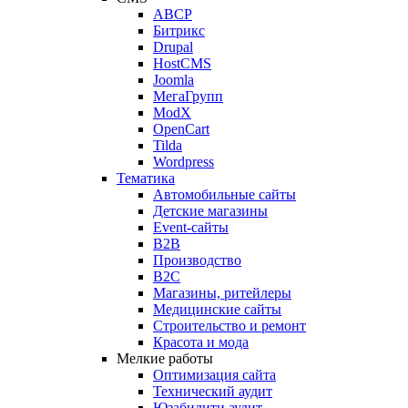
ABCP
Битрикс
Drupal
HostCMS
Joomla
МегаГрупп
ModX
OpenCart
Tilda
Wordpress
Тематика
Автомобильные сайты
Детские магазины
Event-сайты
B2B
Производство
B2C
Магазины, ритейлеры
Медицинские сайты
Строительство и ремонт
Красота и мода
Мелкие работы
Оптимизация сайта
Технический аудит
Юзабилити аудит