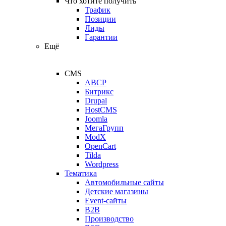
Что хотите получить
Трафик
Позиции
Лиды
Гарантии
Ещё
CMS
ABCP
Битрикс
Drupal
HostCMS
Joomla
МегаГрупп
ModX
OpenCart
Tilda
Wordpress
Тематика
Автомобильные сайты
Детские магазины
Event-сайты
B2B
Производство