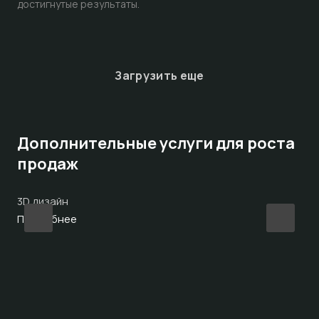
достигнутые результаты.
Загрузить еще
Дополнительные услуги для роста
продаж
3D дизайн
Ин
Подробнее
По