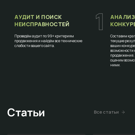
1
АУДИТ И ПОИСК
АНАЛИЗ
НЕИСПРАВНОСТЕЙ
КОНКУР
Проведём аудит по 99+ критериям
Составим крат
продвижения и найдём все технические
текущие резул
слабости вашего сайта.
ваших конкур
возможности к
продвижения.
оценим возмо
ними.
Статьи
Все статьи