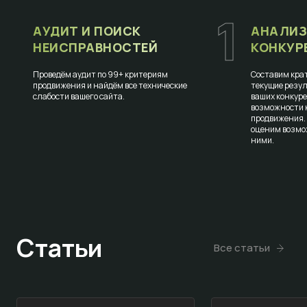
1
АУДИТ И ПОИСК
АНАЛИЗ
НЕИСПРАВНОСТЕЙ
КОНКУР
Проведём аудит по 99+ критериям
Составим крат
продвижения и найдём все технические
текущие резул
слабости вашего сайта.
ваших конкур
возможности к
продвижения.
оценим возмо
ними.
Статьи
Все статьи