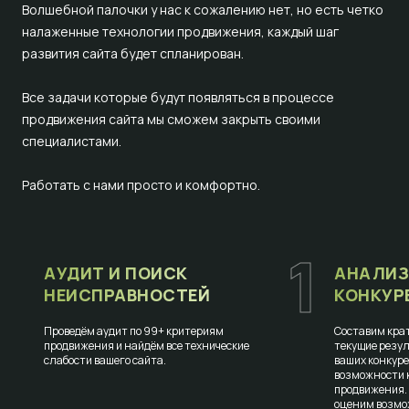
Волшебной палочки у нас к сожалению нет, но есть четко
налаженные технологии продвижения, каждый шаг
развития сайта будет спланирован.
Все задачи которые будут появляться в процессе
продвижения сайта мы сможем закрыть своими
специалистами.
Работать с нами просто и комфортно.
1
АУДИТ И ПОИСК
АНАЛИЗ
НЕИСПРАВНОСТЕЙ
КОНКУР
Проведём аудит по 99+ критериям
Составим крат
продвижения и найдём все технические
текущие резул
слабости вашего сайта.
ваших конкур
возможности к
продвижения.
оценим возмо