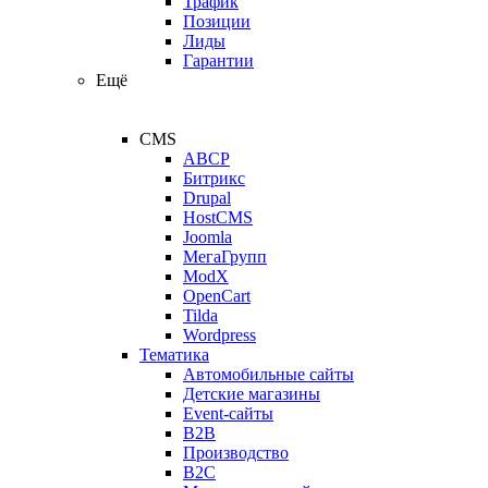
Трафик
Позиции
Лиды
Гарантии
Ещё
CMS
ABCP
Битрикс
Drupal
HostCMS
Joomla
МегаГрупп
ModX
OpenCart
Tilda
Wordpress
Тематика
Автомобильные сайты
Детские магазины
Event-сайты
B2B
Производство
B2C