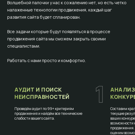
Волшебной палочки у нас к сожалению нет, но есть четко
налаженные технологии продвижения, каждый шаг
развития сайта будет спланирован.
Все задачи которые будут появляться в процессе
продвижения сайта мы сможем закрыть своими
специалистами.
Работать с нами просто и комфортно.
1
АУДИТ И ПОИСК
АНАЛИЗ
НЕИСПРАВНОСТЕЙ
КОНКУР
Проведём аудит по 99+ критериям
Составим крат
продвижения и найдём все технические
текущие резул
слабости вашего сайта.
ваших конкур
возможности к
продвижения.
оценим возмо