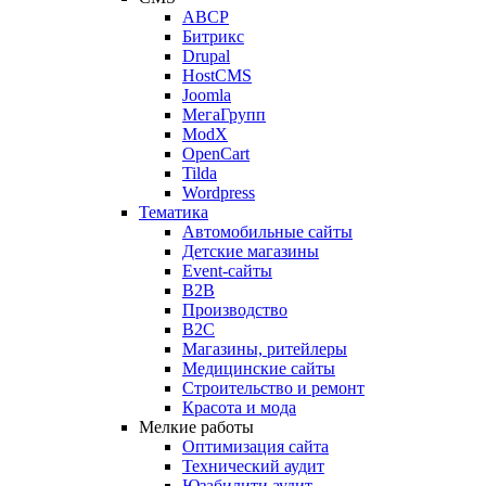
ABCP
Битрикс
Drupal
HostCMS
Joomla
МегаГрупп
ModX
OpenCart
Tilda
Wordpress
Тематика
Автомобильные сайты
Детские магазины
Event-сайты
B2B
Производство
B2C
Магазины, ритейлеры
Медицинские сайты
Строительство и ремонт
Красота и мода
Мелкие работы
Оптимизация сайта
Технический аудит
Юзабилити аудит