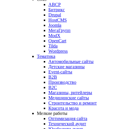
ABCP
Битрикс
Drupal
HostCMS
Joomla
МегаГрупп
ModX
OpenCart
Tilda
Wordpress
Тематика
Автомобильные сайты
Детские магазины
Event-сайты
B2B
Производство
B2C
Магазины, ритейлеры
Медицинские сайты
Строительство и ремонт
Красота и мода
Мелкие работы
Оптимизация сайта
Технический аудит
Юзабилити аудит