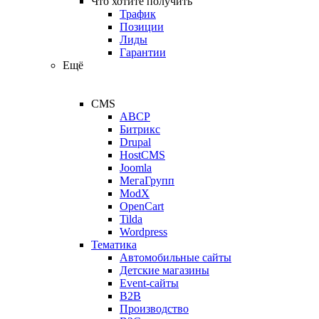
Что хотите получить
Трафик
Позиции
Лиды
Гарантии
Ещё
CMS
ABCP
Битрикс
Drupal
HostCMS
Joomla
МегаГрупп
ModX
OpenCart
Tilda
Wordpress
Тематика
Автомобильные сайты
Детские магазины
Event-сайты
B2B
Производство