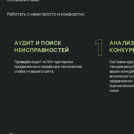
Работать с нами просто и комфортно.
1
АУДИТ И ПОИСК
АНАЛИЗ
НЕИСПРАВНОСТЕЙ
КОНКУР
Проведём аудит по 99+ критериям
Составим крат
продвижения и найдём все технические
текущие резул
слабости вашего сайта.
ваших конкур
возможности к
продвижения.
оценим возмо
ними.