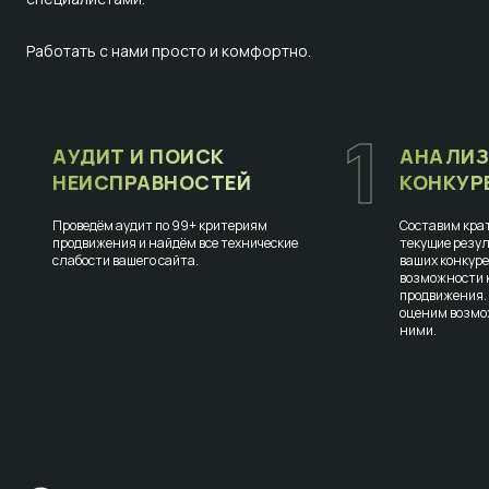
Работать с нами просто и комфортно.
1
АУДИТ И ПОИСК
АНАЛИЗ
НЕИСПРАВНОСТЕЙ
КОНКУР
Проведём аудит по 99+ критериям
Составим крат
продвижения и найдём все технические
текущие резул
слабости вашего сайта.
ваших конкур
возможности к
продвижения.
оценим возмо
ними.