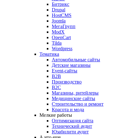
Битрикс
Drupal
HostCMS
Joomla
МегаГрупп
ModX
OpenCart
Tilda
Wordpress
Тематика
Автомобильные сайты
Детские магазины
Event-сайты
B2B
Производство
B2C
Магазины, ритейлеры
Медицинские сайты
Строительство и ремонт
Красота и мода
Мелкие работы
Оптимизация сайта
Технический аудит
Юзабилити аудит
А что еще