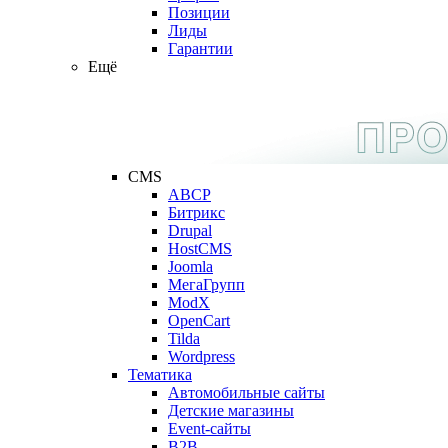
Позиции
Лиды
Гарантии
Ещё
CMS
ABCP
Битрикс
Drupal
HostCMS
Joomla
МегаГрупп
ModX
OpenCart
Tilda
Wordpress
Тематика
Автомобильные сайты
Детские магазины
Event-сайты
B2B